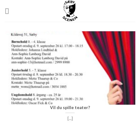
Skip
to
content
Vil du spille teater?
[...]