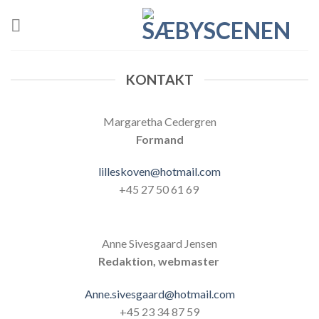
Skip
to
content
KONTAKT
Margaretha Cedergren
Formand
lilleskoven@hotmail.com
+45 27 50 61 69
Anne Sivesgaard Jensen
Redaktion, webmaster
Anne.sivesgaard@hotmail.com
+45 23 34 87 59