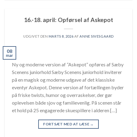
16.-18. april: Opførsel af Askepot
UDGIVET DEN
MARTS 8, 2026
AF
ANNE SIVESGAARD
08
mar
Ny og moderne version af ”Askepot” opføres af Sæby
Scenens juniorhold Sæby Scenens juniorhold inviterer
på en magisk og moderne udgave af det klassiske
eventyr Askepot. Denne version af fortællingen byder
på friske twists, humor og overraskelser, der gør
oplevelsen både sjov og familievenlig. På scenen står
et hold på 25 engagerede skuespillere i alderen […]
FORTSÆT MED AT LÆSE
→