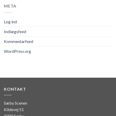
META
Log ind
Indlægsfeed
Kommentarfeed
WordPress.org
KONTAKT
Sæby Scenen
Kildevej 51
9300 Sæby