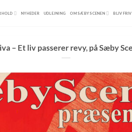
RHOLD
NYHEDER
UDLEJNING
OM SÆBY SCENEN
BLIV FRIV
iva – Et liv passerer revy, på Sæby S