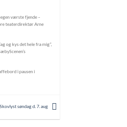
 egen værste fjende –
ere teaterdirektør Arne
g og kys det hele fra mig”,
 SæbyScenen’s
ffebord i pausen i
Skovlyst søndag d. 7. aug