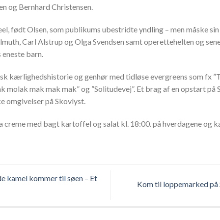
en og Bernhard Christensen.
eel, født Olsen, som publikums ubestridte yndling – men måske sin
elmuth, Carl Alstrup og Olga Svendsen samt operettehelten og sen
s eneste barn.
tisk kærlighedshistorie og genhør med tidløse evergreens som fx ”Ta
 molak mak mak mak” og ”Solitudevej”. Et brag af en opstart på
ke omgivelser på Skovlyst.
 creme med bagt kartoffel og salat kl. 18:00. på hverdagene og ka
de kamel kommer til søen – Et
Kom til loppemarked på 