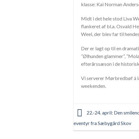
klasse: Kai Norman Anders
Midt i det hele stod Liva W
flankeret af bl.a. Osvald H
Weel, der blev far til hende
Der er lagt op til en drama
”Ølhunden glammer”, ”Molak
efterårssæson i de historis
Vi serverer Mørbredbøf á la
weekenden.
22.-24. april: Den smilen
eventyr fra Sæbygård Skov