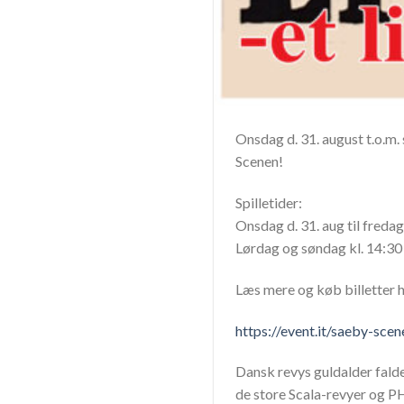
Onsdag d. 31. august t.o.m. 
Scenen!
Spilletider:
Onsdag d. 31. aug til fredag
Lørdag og søndag kl. 14:30 
Læs mere og køb billetter h
https://event.it/saeby-scen
Dansk revys guldalder falde
de store Scala-revyer og P