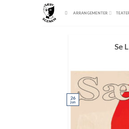
Skip
to
ARRANGEMENTER
TEATE
content
Se L
26
jun